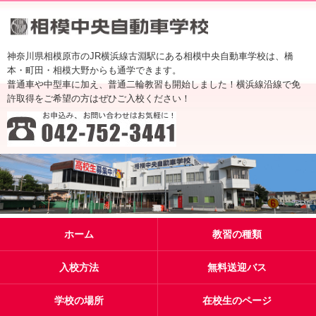
神奈川県相模原市のJR横浜線古淵駅にある相模中央自動車学校は、橋
本・町田・相模大野からも通学できます。
普通車や中型車に加え、普通二輪教習も開始しました！横浜線沿線で免
許取得をご希望の方はぜひご入校ください！
ホーム
教習の種類
入校方法
無料送迎バス
学校の場所
在校生のページ